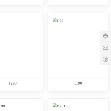
8
-
6
8
2
1
9
1
3
服
c
务
z
时
b
间:
0
o
8:
7
b
0
6
o
0
8
8
-
1290
1190
-
9
1
6
9
8:
8
@
0
2
1
0
1
6
9