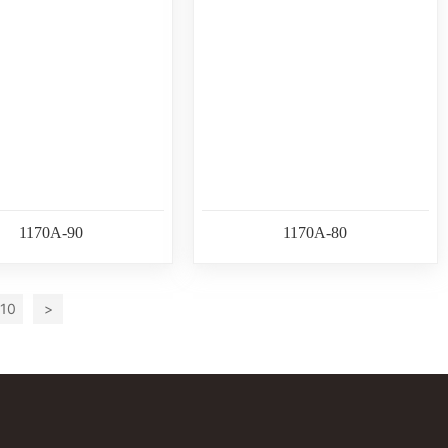
3.
1
c
3
o
m
1170A-90
1170A-80
10
>