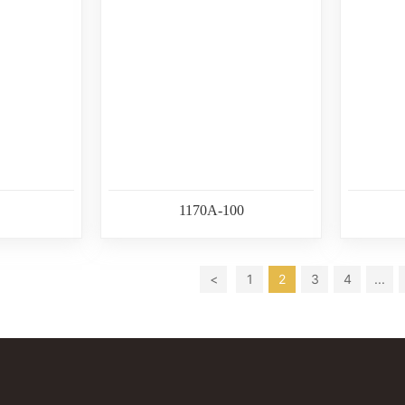
1170A-100
<
1
2
3
4
...